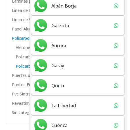
Láminas para Baño
(2)
Albán Borja
Linea de Ferretería
(33)
Línea de Silicon
(3)
Garzota
Panel Aluminio Compuesto
(4)
Policarbonato
(1)
Aurora
Alerones
(0)
Policarbonato Alveolar
(1)
Garay
Policarbonato Compacto
(0)
Puertas de Baño Vidrio Templado
(3)
Puntos Fijos
Quito
(7)
Pvc Sintra Espumado
(3)
Revestimiento Pvc Pared
(0)
La Libertad
Sin categoria
(0)
Cuenca