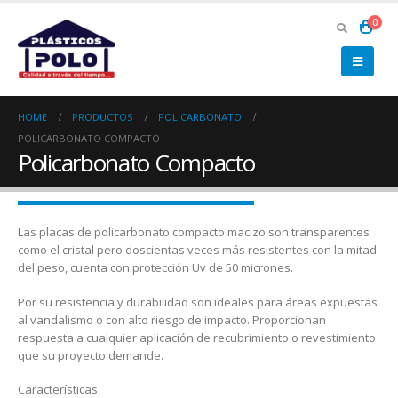
0
HOME
PRODUCTOS
POLICARBONATO
POLICARBONATO COMPACTO
Policarbonato Compacto
Las placas de policarbonato compacto macizo son transparentes
como el cristal pero doscientas veces más resistentes con la mitad
del peso, cuenta con protección Uv de 50 micrones.
Por su resistencia y durabilidad son ideales para áreas expuestas
al vandalismo o con alto riesgo de impacto. Proporcionan
respuesta a cualquier aplicación de recubrimiento o revestimiento
que su proyecto demande.
Características