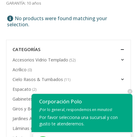
GARANTÍA: 10 años
No products were found matching your
selection.
CATEGORÍAS
Accesorios Vidrio Templado
(52)
Acrílico
(0)
Cielo Rasos & Tumbados
(11)
Espacato
(2)
Gabinetes de Baño
(5)
Corporación Polo
Giros y Bombas
(17)
¡Por lo general, respondemos en minutos!
Por favor selecciona una sucursal y con
Jardines Artificiales
(3)
gusto te atenderemos.
Láminas de Polímero
(7)