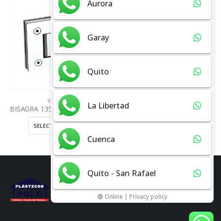
Aurora
Garay
Quito
BISAGRA
BISAGRA
La Libertad
BISAGRA 135º VIDRIO – VIDRIO
BISAGRA 180º VIDRIO – VIDRIO
SELECT OPTIONS
SELECT OPTIONS
Cuenca
Quito - San Rafael
🟢 Online | Privacy policy