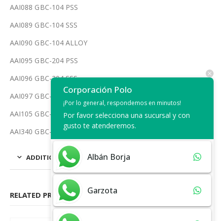
AAI088 GBC-104 PSS
AAI089 GBC-104 SSS
AAI090 GBC-104 ALLOY
AAI095 GBC-204 PSS
AAI096 GBC-204 SSS
Corporación Polo
AAI097 GBC-204 ALLOY
¡Por lo general, respondemos en minutos!
AAI105 GBC-833 ALLOY
Por favor selecciona una sucursal y con
gusto te atenderemos.
AAI340 GBC-833 ALLOY CHROME BRILLOSA
Albán Borja
ADDITIONAL INFORMATION
Garzota
RELATED PRODUCTS