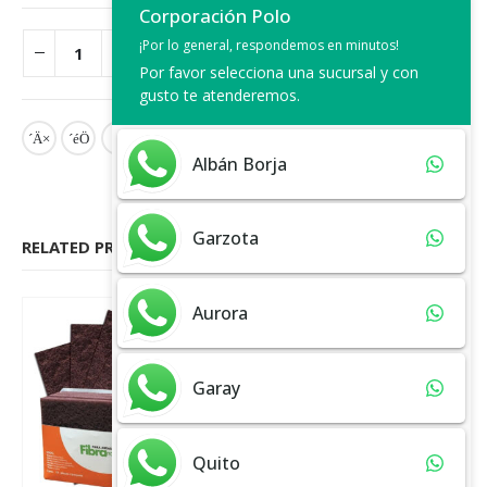
Corporación Polo
¡Por lo general, respondemos en minutos!
ADD TO CART
Por favor selecciona una sucursal y con
gusto te atenderemos.
Albán Borja
Garzota
RELATED PRODUCTS
Aurora
Garay
Quito