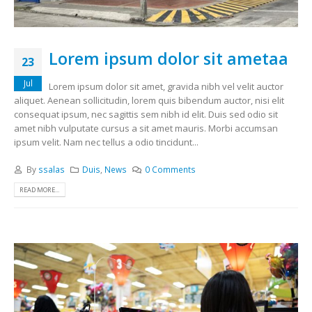
Lorem ipsum dolor sit ametaa
23
Jul
Lorem ipsum dolor sit amet, gravida nibh vel velit auctor
aliquet. Aenean sollicitudin, lorem quis bibendum auctor, nisi elit
consequat ipsum, nec sagittis sem nibh id elit. Duis sed odio sit
amet nibh vulputate cursus a sit amet mauris. Morbi accumsan
ipsum velit. Nam nec tellus a odio tincidunt...
By
ssalas
Duis
,
News
0 Comments
READ MORE...