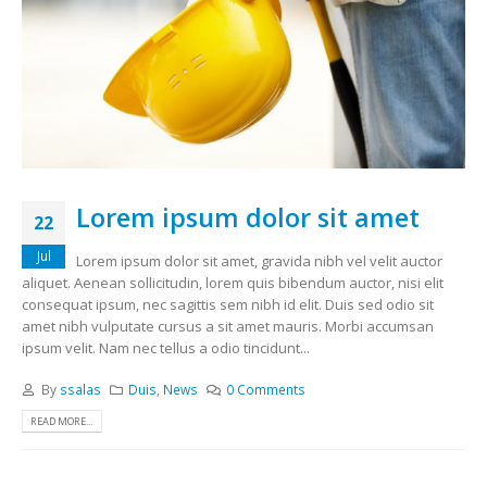
Lorem ipsum dolor sit amet
22
Jul
Lorem ipsum dolor sit amet, gravida nibh vel velit auctor
aliquet. Aenean sollicitudin, lorem quis bibendum auctor, nisi elit
consequat ipsum, nec sagittis sem nibh id elit. Duis sed odio sit
amet nibh vulputate cursus a sit amet mauris. Morbi accumsan
ipsum velit. Nam nec tellus a odio tincidunt...
By
ssalas
Duis
,
News
0 Comments
READ MORE...