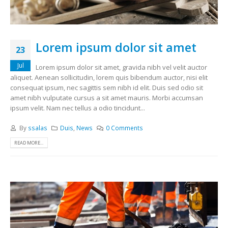
Lorem ipsum dolor sit amet
23
Jul
Lorem ipsum dolor sit amet, gravida nibh vel velit auctor
aliquet. Aenean sollicitudin, lorem quis bibendum auctor, nisi elit
consequat ipsum, nec sagittis sem nibh id elit. Duis sed odio sit
amet nibh vulputate cursus a sit amet mauris. Morbi accumsan
ipsum velit. Nam nec tellus a odio tincidunt...
By
ssalas
Duis
,
News
0 Comments
READ MORE...