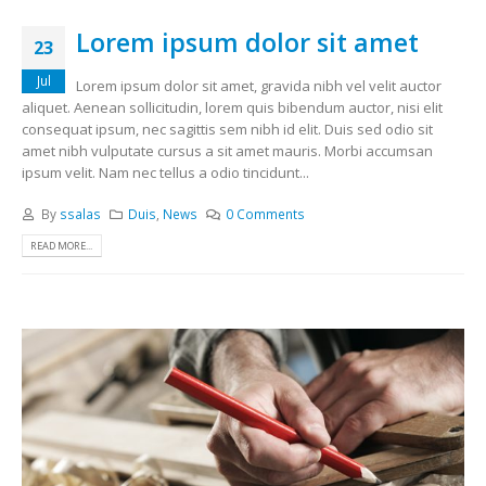
Lorem ipsum dolor sit amet
23
Jul
Lorem ipsum dolor sit amet, gravida nibh vel velit auctor
aliquet. Aenean sollicitudin, lorem quis bibendum auctor, nisi elit
consequat ipsum, nec sagittis sem nibh id elit. Duis sed odio sit
amet nibh vulputate cursus a sit amet mauris. Morbi accumsan
ipsum velit. Nam nec tellus a odio tincidunt...
By
ssalas
Duis
,
News
0 Comments
READ MORE...