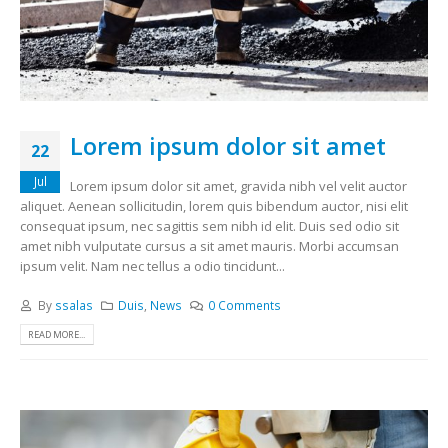
Lorem ipsum dolor sit amet
22
Jul
Lorem ipsum dolor sit amet, gravida nibh vel velit auctor
aliquet. Aenean sollicitudin, lorem quis bibendum auctor, nisi elit
consequat ipsum, nec sagittis sem nibh id elit. Duis sed odio sit
amet nibh vulputate cursus a sit amet mauris. Morbi accumsan
ipsum velit. Nam nec tellus a odio tincidunt...
By
ssalas
Duis
,
News
0 Comments
READ MORE...