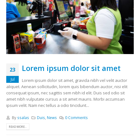
Lorem ipsum dolor sit amet
23
Jul
Lorem ipsum dolor sit amet, gravida nibh vel velit auctor
aliquet. Aenean sollicitudin, lorem quis bibendum auctor, nisi elit
consequat ipsum, nec sagittis sem nibh id elit. Duis sed odio sit
amet nibh vulputate cursus a sit amet mauris. Morbi accumsan
ipsum velit. Nam nec tellus a odio tincidunt...
By
ssalas
Duis
,
News
0 Comments
READ MORE...