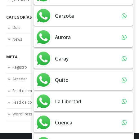
Garzota
CATEGORÍAS
Duis
Aurora
News
META
Garay
Registro
Acceder
Quito
Feed de entradas
La Libertad
Feed de comentarios
WordPress.org
Cuenca