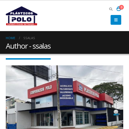
0
HOME
SSALAS
Author - ssalas