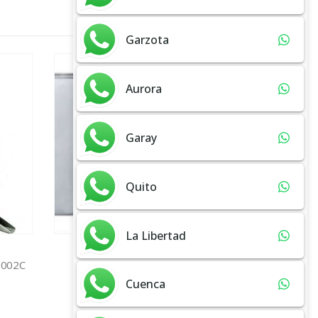
Garzota
Aurora
Garay
Quito
La Libertad
O
ACCESORIOS VIDRIO TEMPLADO
ACCESO
TORNILLOS DECORATIVOS
Bomb
Cuenca
ADD TO CART