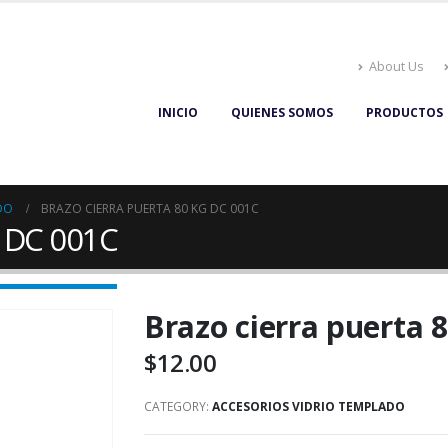
About Us
INICIO
QUIENES SOMOS
PRODUCTOS
DO
BRAZO CIERRA PUERTA 80 KG DC 001C
g DC 001C
Brazo cierra puerta 
$
12.00
CATEGORY:
ACCESORIOS VIDRIO TEMPLADO