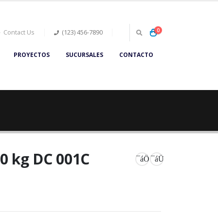
0
Contact Us
(123) 456-7890
PROYECTOS
SUCURSALES
CONTACTO
80 kg DC 001C