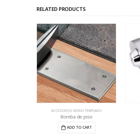
RELATED PRODUCTS
EMPLADO
ACCESORIOS VIDRIO TEMPLADO
so
DL 302A
Braz
RT
ADD TO CART