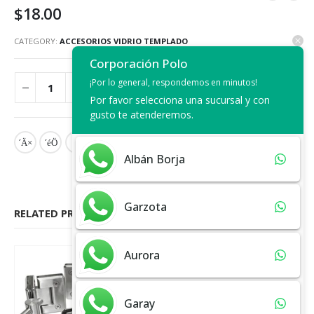
$
18.00
CATEGORY:
ACCESORIOS VIDRIO TEMPLADO
Corporación Polo
¡Por lo general, respondemos en minutos!
ADD TO CART
Por favor selecciona una sucursal y con
gusto te atenderemos.
Albán Borja
Garzota
RELATED PRODUCTS
Aurora
Garay