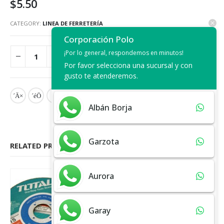
$
5.50
CATEGORY:
LINEA DE FERRETERÍA
Corporación Polo
¡Por lo general, respondemos en minutos!
ADD TO CART
Por favor selecciona una sucursal y con
gusto te atenderemos.
Albán Borja
Garzota
RELATED PRODUCTS
Aurora
Garay