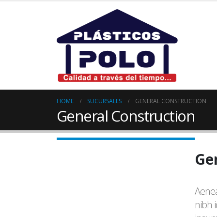
HOME
SUCURSALES
GENERAL CONSTRUCTION
General Construction
Ge
Aenea
nibh 