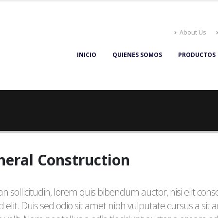
About Us
INICIO
QUIENES SOMOS
PRODUCTOS
neral Construction
n sollicitudin, lorem quis bibendum auctor, nisi elit con
id elit. Duis sed odio sit amet nibh vulputate cursus a s