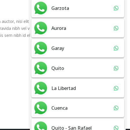
Garzota
m auctor, nisi elit consequat ipsum, nec sagittis sem
Aurora
ravida nibh vel velit auctor aliquet. Aenean
is sem nibh id elit. Duis sed odio sit amet nibh
Garay
Quito
La Libertad
Cuenca
Quito - San Rafael