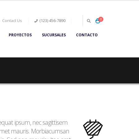
0
Contact Us
(123) 456-7890
PROYECTOS
SUCURSALES
CONTACTO
sequat ipsum, nec sagittisem
it amet mauris. Morbiacumsan