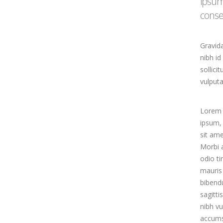
ipsum
conse
Gravida
nibh id
sollici
vulputa
Lorem 
ipsum, 
sit ame
Morbi 
odio ti
mauris
bibendu
sagitti
nibh vu
accums