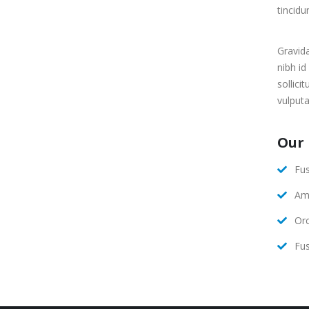
tincidu
Gravida
nibh id
sollici
vulputa
Our 
Fus
Ame
Orc
Fus