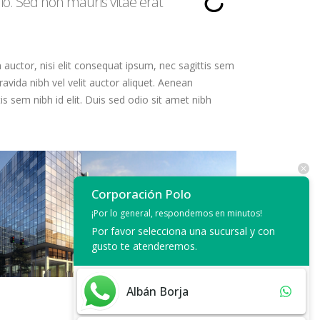
dio. Sed non mauris vitae erat
m auctor, nisi elit consequat ipsum, nec sagittis sem
ravida nibh vel velit auctor aliquet. Aenean
is sem nibh id elit. Duis sed odio sit amet nibh
Corporación Polo
¡Por lo general, respondemos en minutos!
Por favor selecciona una sucursal y con
gusto te atenderemos.
Albán Borja