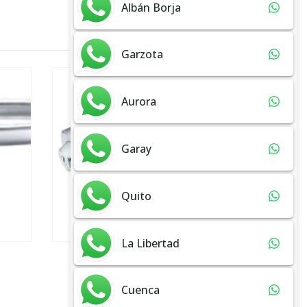
Albán Borja
Garzota
Aurora
Garay
Quito
La Libertad
ACCESORIOS VIDRIO TEMPLADO
ACCESO
DL 302
Cuenca
ADD TO CART