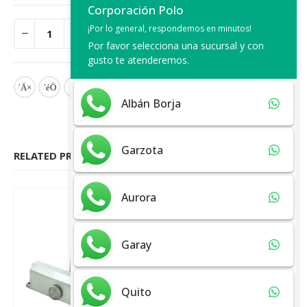
Corporación Polo
¡Por lo general, respondemos en minutos!
ADD TO CART
Por favor selecciona una sucursal y con
gusto te atenderemos.
Albán Borja
Garzota
RELATED PRODUCTS
Aurora
Garay
Quito